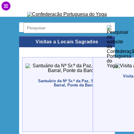
Visitas a Locais Sagrados
Visit
Santuário da Nª Sr.ª da Paz, S. João Baptista / Vila
Barral, Ponte da Barca - 2018, Maio, 26