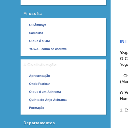
Filosofia
O Sámkhya
Samskrta
O que é o OM
IN
YOGA - como se escreve
Yog
O Co
A Confederação
Yog
Chit
Apresentação
(Men
Onde Praticar
O que é um Áshrama
O
Y
Hum
Quinta do Anjo Áshrama
Formação
1. E
Departamentos