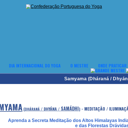
DIA INTERNACIONAL DO YOGA
O MESTRE
ONDE PRATICAR
Samyama (Dháraná / Dhyán
MYAMA
SAMÁDHI
- MEDITAÇÃO / ILUMINAÇ
(
/ DHYÁNA /
)
DHÁRANÁ
Aprenda a Secreta Meditação dos Altos Himalayas India
e das Florestas Drávidas