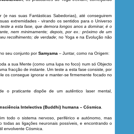
 (e nas suas Fantásticas Sabedorias), até conseguirem
suas extremidades - virando os sentidos para o Universo
teste a esta fase, que demora longos anos a dominar, é o
icante, nem minimamente; depois, por ex.: próximo de um
 seu recolhimento; de verdade
; no Yoga e na Evolução não
 no seu conjunto por
Samyama
– Juntar, como na Origem:
 toda a sua Mente (como uma lupa no foco) num só Objecto
a fracção de instante. Um teste a esta fase consiste, por
 ele os consegue ignorar e manter-se firmemente focado no
de o praticante dispõe de um autêntico laser mental,
nsciência Intelectiva (Buddhi) humana – Cósmica
.
ém todo o sistema nervoso, periférico e autónomo, mas
 todas as ligações neuronais possíveis, e encontrando o
til envolvente Cósmica.