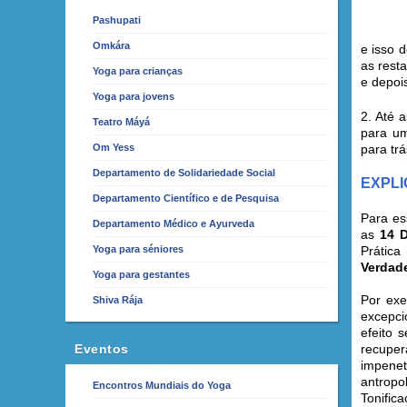
Pashupati
Omkára
e isso 
as rest
Yoga para crianças
e depoi
Yoga para jovens
2. Até 
Teatro Máyá
para um
Om Yess
para tr
Departamento de Solidariedade Social
EXPL
Departamento Científico e de Pesquisa
Para es
Departamento Médico e Ayurveda
as
14 D
Yoga para séniores
Prática
Verdad
Yoga para gestantes
Por ex
Shiva Rája
excepci
efeito 
Eventos
recuper
impene
antropo
Encontros Mundiais do Yoga
Tonifi