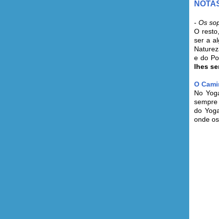
NOTAS
-
Os so
O resto
ser a a
Nature
e do Po
lhes s
O Cami
No Yoga
sempre 
do Yoga
onde os