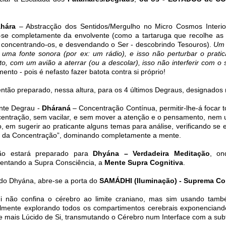
áhára
– Abstracção dos Sentidos/Mergulho no Micro Cosmos Interior
r-se completamente da envolvente (como a tartaruga que recolhe as 
r, concentrando-os, e desvendando o Ser - descobrindo Tesouros).
Um 
r uma fonte sonora (por ex: um rádio), e isso não perturbar o prat
to, com um avião a aterrar (ou a descolar), isso não interferir com o
mento - pois é nefasto fazer batota contra si próprio!
então preparado, nessa altura, para os 4 últimos Degraus, designados
nte Degrau -
Dháraná
– Concentração Contínua, permitir-lhe-á focar
entração, sem vacilar, e sem mover a atenção e o pensamento, nem um
, em sugerir ao praticante alguns temas para análise, verificando se
o da Concentração”, dominando completamente a mente.
ão estará preparado para
Dhyána – Verdadeira Meditação
, on
entando a Supra Consciência, a
Mente Supra Cognitiva
.
o Dhyána, abre-se a porta do
SAMÁDHI (Iluminação)
- Suprema Co
i não confina o cérebro ao limite craniano, mas sim usando tamb
almente explorando todos os compartimentos cerebrais exponenciando
e mais Lúcido de Si, transmutando o Cérebro num Interface com a sub