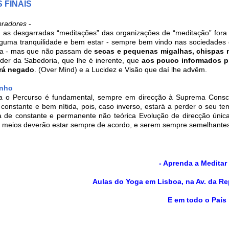
 FINAIS
pradores
-
, as desgarradas “meditações” das organizações de “meditação” fora 
lguma tranquilidade e bem estar - sempre bem vindo nas sociedades 
za - mas que não passam de
secas e pequenas migalhas, chispas
der da Sabedoria, que lhe é inerente, que
aos pouco informados p
erá negado
. (Over Mind) e a Lucidez e Visão que daí lhe advêm.
nho
 o Percurso é fundamental, sempre em direcção à Suprema Consciê
constante e bem nítida, pois, caso inverso, estará a perder o seu tem
 de constante e permanente não teórica Evolução de direcção única
 meios deverão estar sempre de acordo, e serem sempre semelhante
- Aprenda a Meditar
Aulas do Yoga em Lisboa, na Av. da Rep
E em todo o País