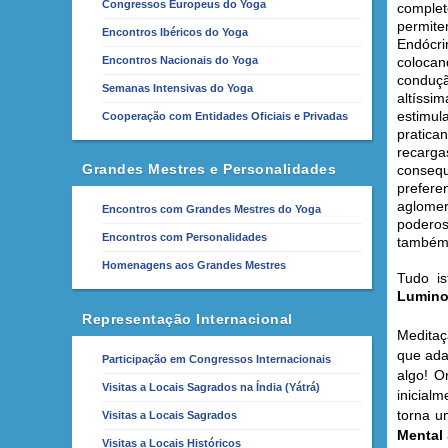
Congressos Europeus do Yoga
complet
permit
Encontros Ibéricos do Yoga
Endócri
Encontros Nacionais do Yoga
colocan
conduç
Semanas Intensivas do Yoga
altíss
estimul
Cooperação com Entidades Oficiais e Privadas
pratica
recarg
Grandes Mestres e Personalidades
consequ
prefere
aglome
Encontros com Grandes Mestres do Yoga
poderos
Encontros com Personalidades
também 
Homenagens aos Grandes Mestres
Tudo is
Lumin
Representação Internacional
Meditaç
que ada
Participação em Congressos Internacionais
algo! O
Visitas a Locais Sagrados na Índia (Yátrá)
inicial
torna u
Visitas a Locais Sagrados
Mental 
Visitas a Locais Históricos