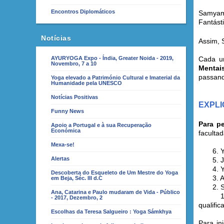
Encontros Diplomáticos
Samyam
Fantást
Notícias
Assim, 
AYURYOGA Expo - Índia, Greater Noida - 2019,
Cada um
Novembro, 7 a 10
Mentai
passand
Yoga elevado a Património Cultural e Imaterial da
Humanidade pela UNESCO
Notícias Positivas
EXPL
Funny News
Para pe
Apoio a Portugal e à sua Recuperação
Económica
faculta
Mexa-se!
6. Yan
Alertas
5. J
4. Ya
Descoberta do Esqueleto de Um Mestre do Yoga
3. Ajáp
em Beja, Séc. III d.C
2. Shak
Ana, Catarina e Paulo mudaram de Vida - Público
1. Bha
- 2017, Dezembro, 2
qualific
Escolhas da Teresa Salgueiro : Yoga Sámkhya
Para in