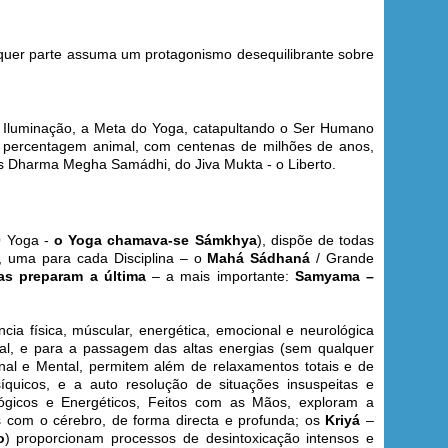
lquer parte assuma um protagonismo desequilibrante sobre
 – Iluminação, a Meta do Yoga, catapultando o Ser Humano
 percentagem animal, com centenas de milhões de anos,
is Dharma Megha Samádhi, do Jiva Mukta - o Liberto.
O Yoga -
o Yoga
chamava-se Sámkhya
), dispõe de todas
, uma para cada Disciplina – o
Mahá Sádhaná
/ Grande
las preparam a última
– a mais importante:
Samyama –
cia física, múscular, energética, emocional e neurológica
al, e para a passagem das altas energias (sem qualquer
al e Mental, permitem além de relaxamentos totais e de
quicos, e a auto resolução de situações insuspeitas e
ógicos e Energéticos, Feitos com as Mãos, exploram a
s com o cérebro, de forma directa e profunda; os
Kriyá
–
o
) proporcionam processos de desintoxicação intensos e