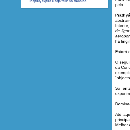
Inspire, expire e seja feliz no trabalho
pelo
Prathy
abstrai
Interio
de liga
aeropor
há fingi
Estará 
O segui
da Conc
exemplo
“object
Só ent
experim
Dominad
Até aqu
princip
Melhor 