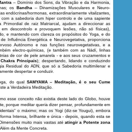
antra
– Domínio dos Sons, da Vibração e da Harmonia,
imas; os
Bandha
– Dinamizações Musculares e Neuro-
as endócrinas/hormonas, extraordinariamente vitalizantes,
 com a sabedoria dum hiper controlo e de uma sapiente
Primordial de raiz Matriarcal, ajudam a direccionar as
em descontrolo e provoquem lesões, não só físicas),
ado, e mantendo com clareza os propósitos do Yoga, e do
 de Influência Energética e Neurovegetativa, proporciona
ervoso Autónomo e nas funções neurovegetativas, e a
também electro-químicas, (e também com as Nádí, linhas
etnias de cor de pele amarela - e aos seus cruzamentos e
 Chakra Principais
); despertando, lidando e conduzindo
ia Residual do ADN, que só a Sabedoria multimilenar e
mente despertar e conduzir.
Yoga, do qual
SAMYAMA –
Meditação, é o seu Cume
iste a Verdadeira Meditação.
como esse conceito não existia deste lado do Globo, houve
te, porque meditar queria dizer pensar, profundamente em
identais” o máximo; mas os Yogi (diz-se Yougui), embora
 forma Intensa, brilhante e única - depois, quando esta se
a Dimensões muito mais vastas até
atingir a Potente zona
 Além da Mente Concreta.