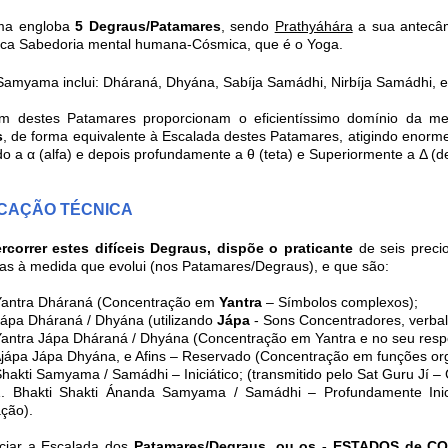
a engloba
5 Degraus/Patamares
,
sendo
Prathyáhára
a sua antecâ
ica Sabedoria mental humana-Cósmica, que é o Yoga.
Samyama inclui: Dháraná, Dhyána, Sabíja Samádhi, Nirbíja Samádhi
 destes Patamares proporcionam o eficientíssimo domínio da men
s
, de forma equivalente à Escalada destes Patamares, atigindo enorme
o a α (alfa) e depois profundamente a θ (teta) e Superiormente a Δ (de
ICAÇÃO TÉCNICA
rcorrer estes difíceis Degraus, dispõe o praticante
de seis preci
das à medida que evolui (nos Patamares/Degraus), e que são:
tra Dháraná (Concentração em
Yantra
– Símbolos complexos);
ápa
Dháraná /
Dhyána
(utilizando
Jápa
- Sons Concentradores, verba
ntra Jápa
Dháraná
/
Dhyána
(Concentração em Yantra e no seu respe
a Jápa Dhyána, e Afins – Reservado (Concentração em funções orgâ
ti Samyama / Samádhi – Iniciático; (transmitido pelo Sat Guru Jí – 
kti Shakti Ánanda Samyama / Samádhi – Profundamente Iniciáti
ação).
iciar a Escalada dos
Patamares/Degraus
,
ou os - ESTADOS de C