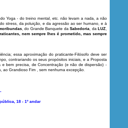
do Yoga - do treino mental, etc. não levam a nada, a não
do stress, da poluição, e da agressão ao ser humano, e à
 moribundas
, do Grande Banquete da
Sabedoria
, da
LUZ
,
raticantes, nem sempre lhes é prometido, mas sempre
ncia; essa aproximação do praticante-Filósofo deve ser
po, contrariando os seus propósitos iniciais, e a Proposta
 e bem precisa, de Concentração (e não de dispersão) -
s, ao Grandioso Fim , sem nenhuma excepção.
 -
ública, 18 - 1º andar