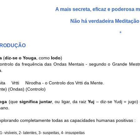
A mais secreta, eficaz e poderosa
Não há verdadeira Meditação
*
TRODUÇÃO
a
(
diz-se o Youga
, como
Iodo
)
ntrolo da frequência das Ondas Mentais - segundo o Grande Mestre P
a.
a Vrtti Nirodha - o Controlo dos Vrtti da Mente.
te) (Ondas) (Controlo)
oga
(que
significa juntar
, ou ligar, da raiz
Yuj
– diz-se Yudj = jugo)
ano.
xplorando completamente todas as capacidades humanas positivas :
1- visíveis, 2- latentes, 3- suspeitas, 4- insuspeitas