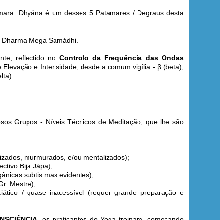
mara.
Dhyána é um desses 5 Patamares / Degraus desta
, e Dharma Mega Samádhi.
te, reflectido no
Controlo da Frequência das Ondas
 Elevação e Intensidade, desde a comum vigília - β (beta),
lta).
osos Grupos - Níveis Técnicos de Meditação, que lhe são
lizados, murmurados, e/ou mentalizados);
ctivo Bija Jápa);
nicas subtis mas evidentes);
Gr. Mestre);
co / quase inacessível (requer grande preparação e
ONSCIÊNCIA
, os praticantes do Yoga treinam, começando