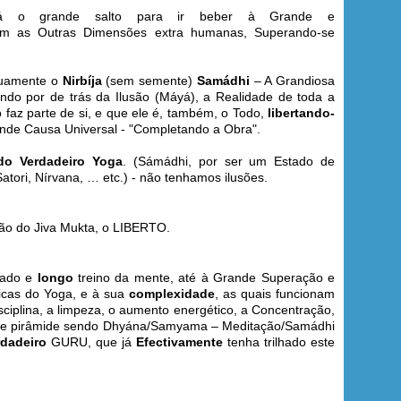
á o grande salto para ir beber à Grande e
com as Outras Dimensões extra humanas, Superando-se
inuamente o
Nirbíja
(sem semente)
Samádhi
– A Grandiosa
do por de trás da Ilusão (Máyá), a Realidade de toda a
faz parte de si, e que ele é, também, o Todo,
libertando-
rande Causa Universal - "Completando a Obra".
do Verdadeiro Yoga
. (Sámádhi, por ser um Estado de
Satori, Nírvana, … etc.) - não tenhamos ilusões.
ição do Jiva Mukta, o LIBERTO.
inado e
longo
treino da mente, até à Grande Superação e
nicas do Yoga, e à sua
complexidade
, as quais funcionam
sciplina, a limpeza, o aumento energético, a Concentração,
de pirâmide sendo Dhyána/Samyama – Meditação/Samádhi
rdadeiro
GURU, que já
Efectivamente
tenha trilhado este