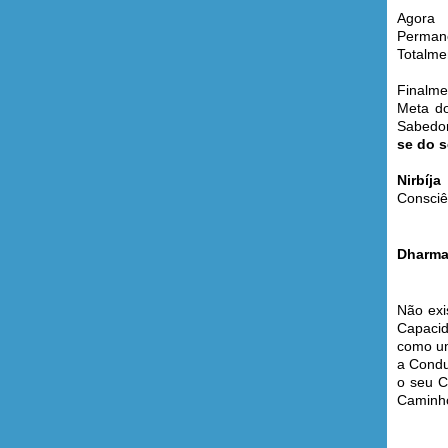
Agora
Perma
Totalme
Finalme
Meta do
Sabedor
se do 
Nirbíj
Consciên
Dharma
Não exi
Capacid
como um
a Condu
o seu C
Caminho