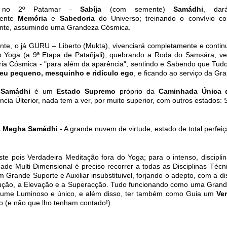
 no 2º Patamar -
Sabíja
(com semente)
Samádhi
, dar
nente
Memória
e
Sabedoria
do Universo; treinando o convívio 
nte, assumindo uma Grandeza Cósmica.
nte, o já GURU – Liberto (Mukta), vivenciará completamente e cont
 Yoga (a 9ª Etapa de Patañjali), quebrando a Roda do Samsára, ven
ia Cósmica - "para além da aparência", sentindo e Sabendo que Tudo 
seu pequeno, mesquinho e ridículo ego
, e ficando ao serviço da G
a Samádhi
é um
Estado Supremo
próprio da
Caminhada Única 
cia Últerior, nada tem a ver, por muito superior, com outros estados: 
 Megha Samádhi
- A grande nuvem de virtude, estado de total perfe
ste pois Verdadeira Meditação fora do Yoga; para o intenso, discipl
ade Multi Dimensional é preciso recorrer a todas as Disciplinas Téc
 Grande Suporte e Auxiliar insubstituivel, forjando o adepto, com a di
ção, a Elevação e a Superacção. Tudo funcionando como uma Gran
ume Luminoso e único, e além disso, ter também como Guia um
Ve
 (e não que lho tenham contado!).