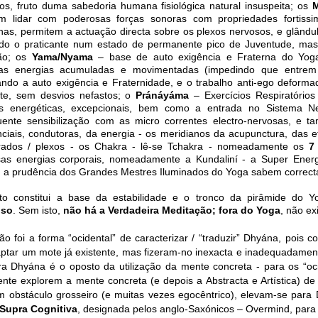
os, fruto duma sabedoria humana fisiológica natural insuspeita; os
M
em lidar com poderosas forças sonoras com propriedades fortiss
nas, permitem a actuação directa sobre os plexos nervosos, e glândul
do o praticante num estado de permanente pico de Juventude, mas
ão; os
Yama/Nyama
– base de auto exigência e Fraterna do Yoga 
imas energias acumuladas e movimentadas (impedindo que entrem 
ando a auto exigência e Fraternidade, e o trabalho anti-ego deform
nte, sem desvios nefastos; o
Pránáyáma
– Exercícios Respiratórios
as energéticas, excepcionais, bem como a entrada no Sistema N
ente sensibilização com as micro correntes electro-nervosas, e 
nciais, condutoras, da energia - os meridianos da acupunctura, das 
rados / plexos - os Chakra - lê-se Tchakra - nomeadamente os
7
as energias corporais, nomeadamente a Kundaliní - a Super Energ
a prudência dos Grandes Mestres Iluminados do Yoga sabem correcta
to constitui a base da estabilidade e o tronco da pirâmide do 
oso
. Sem isto,
não há a Verdadeira Meditação; fora do Yoga
, não ex
ão foi a forma “ocidental” de caracterizar / “traduzir” Dhyána, pois 
ptar um mote já existente, mas fizeram-no inexacta e inadequadamen
ra Dhyána é o oposto da utilização da mente concreta - para os “oc
mente explorem a mente concreta (e depois a Abstracta e Artística) de
m obstáculo grosseiro (e muitas vezes egocêntrico), elevam-se par
Supra Cognitiva
, designada pelos anglo-Saxónicos – Overmind, para