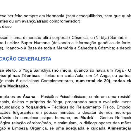
deve ser feito sempre em Harmonia (sem desequilíbrios, sem que qua
antes ou um avanço/atraso comprometedor)
s disso
assumir uma dimensão ultra corporal / Cósmica, o (Nirbíja) Samádhi
a Lucidez Supra Humana (deixando a informação genética de forte
ás), ligando-o à Base de toda a Memória e Sabedoria Cósmica; e depo
ICAÇÃO GENERALISTA
se efeito, o Yoga Sámkhya (
no início
, quando só havia um Yoga - 
isciplinas Técnicas
– feitas em cada Aula, em 14 Anga, ou partes
 (e mais 6 disciplinas Complementares,
num total de 20); todas e
eira Meditação
.
emplo os os
Ásana
– Posições Psicobiofisicas, conferem uma resistên
onais, únicas e próprias do Yoga, preparando para a evolução ment
secundário); o
Yoganidrá
– Técnicas do Relaxamento Físico, Emocion
ações fulgurantes em poucos minutos, o desatar de nós neuro-psí
tráveis da complexa psique humana; os
Mudrá
– Gestos Reflexol
lógica relação cérebro/mão, e estimulam, o diálogo oposto das mão
cação e Limpeza Orgânica, (e uma adequada e cuidada
Alimentaçã