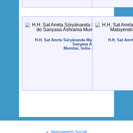
H.H. Sat Amrta Súryánanda Mahá Rája recebe o Prém
H.H. Sat Amr
Sanyasa Áshrama
Mumbai, Índia - 2014, Julho
»
Mensagem Social