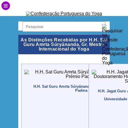
As Distinções Recebidas por H.H. Sat
Guru Amrta Súryánanda, Gr. Mestre
Internacional do Yoga
H.H. Sat Guru Amrta Súryánanda Mahá Rája recebe 
Padma Shrí
H.H. Jagat Guru
Universidade 