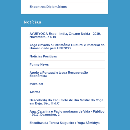
Encontros Diplomáticos
Notícias
AYURYOGA Expo - Índia, Greater Noida - 2019,
Novembro, 7 a 10
Yoga elevado a Património Cultural e Imaterial da
Humanidade pela UNESCO
Notícias Positivas
Funny News
Apoio a Portugal e à sua Recuperação
Económica
Mexa-se!
Alertas
Descoberta do Esqueleto de Um Mestre do Yoga
em Beja, Séc. III d.C
Ana, Catarina e Paulo mudaram de Vida - Público
- 2017, Dezembro, 2
Escolhas da Teresa Salgueiro : Yoga Sámkhya