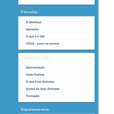
Filosofia
O Sámkhya
Samskrta
O que é o OM
YOGA - como se escreve
A Confederação
Apresentação
Onde Praticar
O que é um Áshrama
Quinta do Anjo Áshrama
Formação
Departamentos